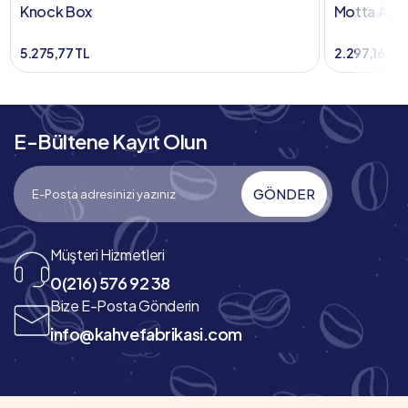
Knock Box
Motta Ahş
5.275,77 TL
2.297,16 TL
E-Bültene Kayıt Olun
GÖNDER
Müşteri Hizmetleri
0(216) 576 92 38
Bize E-Posta Gönderin
info@kahvefabrikasi.com