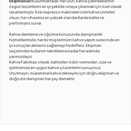
Ekipmanları
bulunmaktadır. Her ürün, kahve çekirdeklerinin
özgün lezzetlerini en iyi şekilde ortaya çıkarmak için özel olarak
tasarlanmıştır. İster espresso makineleri ister kahve üniteleri
olsun, her cihazımız en yüksek standartlarda kalite ve
performans sunar.
Kahve demleme ve öğütme konusunda danışmanlık
hizmetlerimizle, her bir müşterimizin kahve yapım sürecinde en
iyi sonuçları almasını sağlamayı hedefleriz. Ekipman
seçiminden kullanım tekniklerine kadar her adımda
yanınızdayız.
Kahve Fabrikası olarak, kaliteden ödün vermeden, size ve
işletmenize en uygun kahve çözümlerini sunuyoruz.
Unutmayın, mükemmel kahve deneyimi için doğru ekipman ve
doğru bir danışman her şey demektir.