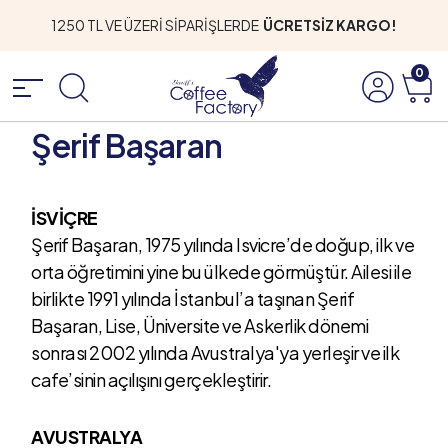
1250 TL VE ÜZERİ SİPARİŞLERDE
ÜCRETSİZ KARGO!
0
Şerif Başaran
İSVİÇRE
Şerif Başaran, 1975 yılında Isvicre’de doğup, ilk ve
orta öğretimini yine bu ülkede görmüştür. Ailesi ile
birlikte 1991 yılında İstanbul’a taşınan Şerif
Başaran, Lise, Üniversite ve Askerlik dönemi
sonrası 2002 yılında Avustralya'ya yerleşir ve ilk
cafe’sinin açılışını gerçekleştirir.
AVUSTRALYA