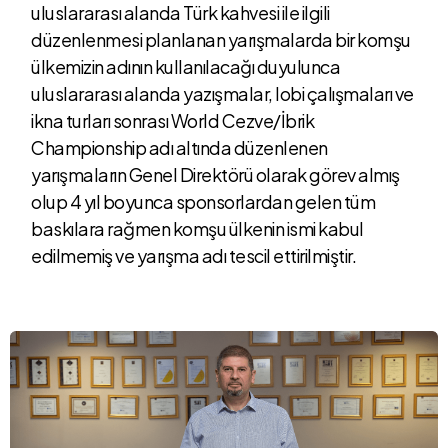
uluslararası alanda Türk kahvesi ile ilgili
düzenlenmesi planlanan yarışmalarda bir komşu
ülkemizin adının kullanılacağı duyulunca
uluslararası alanda yazışmalar, lobi çalışmaları ve
ikna turları sonrası World Cezve/İbrik
Championship adı altında düzenlenen
yarışmaların Genel Direktörü olarak görev almış
olup 4 yıl boyunca sponsorlardan gelen tüm
baskılara rağmen komşu ülkenin ismi kabul
edilmemiş ve yarışma adı tescil ettirilmiştir.