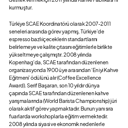
kurmuştur.
Türkiye SCAE Koordinatörü olarak 2007-2011
seneleri arasında görev yapmış, Türkiye’de
espresso bazlı içeceklerin standartlarını
belirlemeye ve kalite çıtasını eğitimlerle birlikte
yükseltmeye çalışmıştır. 2008 yılında
Kopenhag’da, SCAE tarafından düzenlenen
organizasyonda 1900 üye arasından ‘En iyi Kahve
Eğitmeni’ ödülünü alır (Coffee Excellence
Award). Serif Başaran, son 10 yıldır dünya
çapında SCAE tarafından düzenlenen kahve
yarışmalarında (World Barista Championship) jüri
olarak aktif görev yapmaktadır. Bunun yanı sıra
fuarlarda workshoplarla eğitim vermektedir.
2008 yılında siyasi ve ekonomik nedenlerle