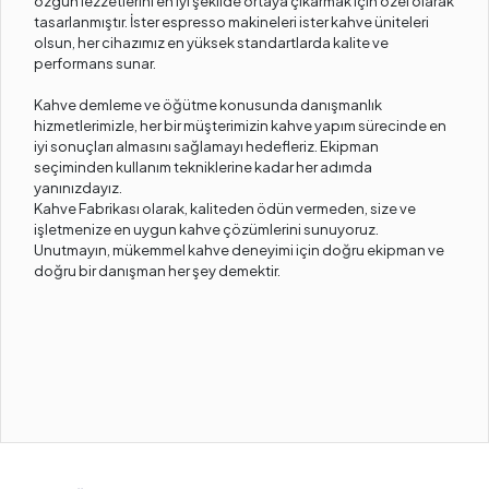
özgün lezzetlerini en iyi şekilde ortaya çıkarmak için özel olarak
tasarlanmıştır. İster espresso makineleri ister kahve üniteleri
olsun, her cihazımız en yüksek standartlarda kalite ve
performans sunar.
Kahve demleme ve öğütme konusunda danışmanlık
hizmetlerimizle, her bir müşterimizin kahve yapım sürecinde en
iyi sonuçları almasını sağlamayı hedefleriz. Ekipman
seçiminden kullanım tekniklerine kadar her adımda
yanınızdayız.
Kahve Fabrikası olarak, kaliteden ödün vermeden, size ve
işletmenize en uygun kahve çözümlerini sunuyoruz.
Unutmayın, mükemmel kahve deneyimi için doğru ekipman ve
doğru bir danışman her şey demektir.