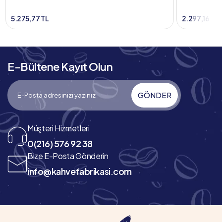
5.275,77 TL
2.297,16 TL
E-Bültene Kayıt Olun
GÖNDER
Müşteri Hizmetleri
0(216) 576 92 38
Bize E-Posta Gönderin
info@kahvefabrikasi.com