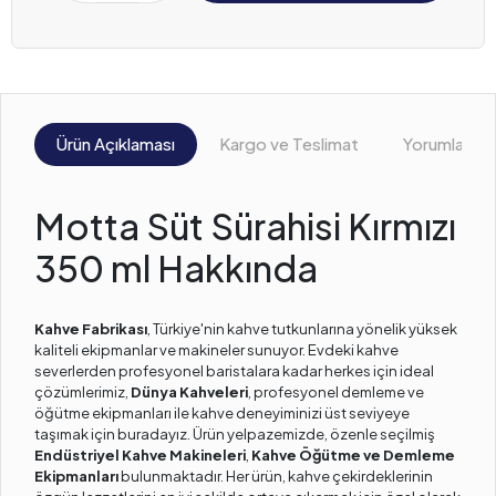
Ürün Açıklaması
Kargo ve Teslimat
Yorumlar
Motta Süt Sürahisi Kırmızı
350 ml Hakkında
Kahve Fabrikası
, Türkiye'nin kahve tutkunlarına yönelik yüksek
kaliteli ekipmanlar ve makineler sunuyor. Evdeki kahve
severlerden profesyonel baristalara kadar herkes için ideal
çözümlerimiz,
Dünya Kahveleri
, profesyonel demleme ve
öğütme ekipmanları ile kahve deneyiminizi üst seviyeye
taşımak için buradayız. Ürün yelpazemizde, özenle seçilmiş
Endüstriyel Kahve Makineleri
,
Kahve Öğütme ve Demleme
Ekipmanları
bulunmaktadır. Her ürün, kahve çekirdeklerinin