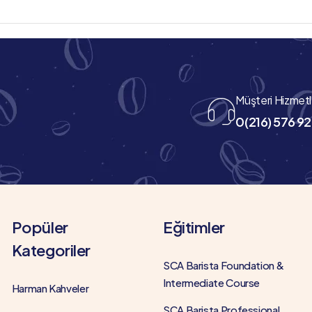
Müşteri Hizmetl
0(216) 576 92
Popüler
Eğitimler
Kategoriler
SCA Barista Foundation &
Intermediate Course
Harman Kahveler
SCA Barista Professional