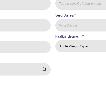
*
Vergi Dairesi
Faal bir işletme mi?