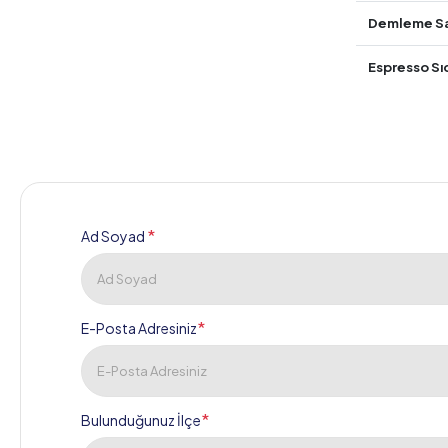
Demleme S
Espresso Sı
*
Ad Soyad
*
E-Posta Adresiniz
*
Bulunduğunuz İlçe