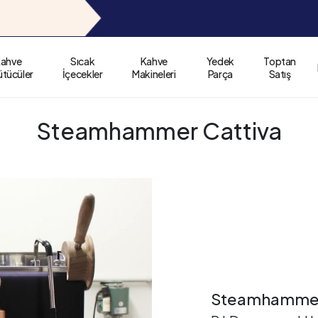
ahve
Sıcak
Kahve
Yedek
Toptan
tücüler
İçecekler
Makineleri
Parça
Satış
Steamhammer Cattiva
Steamhammer