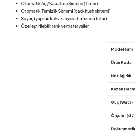
Otomatik Aç / Kapatma Sistemi (Timer)
Otomatik Temizlik Sistemi (backflush sistemi)
Sayaç (yapılan kahve sayısını hafızada tutar)
Özelleştirilebilir renk ve materyaller
Model İsmi
Ürün Kodu
Net Ağırlık
Kazan Hacm
Güç (Watt)
Ölçüler (d / 
Dokunmatik