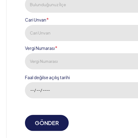
*
Cari Unvan
*
Vergi Numarası
Faal değilse açılış tarihi
GÖNDER