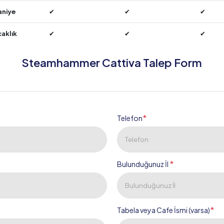
aniye
✔
✔
✔
caklık
✔
✔
✔
Steamhammer Cattiva Talep Form
*
Telefon
*
Bulunduğunuz İl
*
Tabela veya Cafe İsmi (varsa)