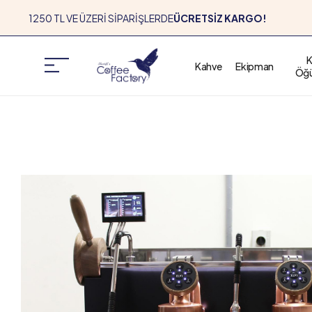
1250 TL VE ÜZERİ SİPARİŞLERDE
ÜCRETSİZ KARGO!
1250 TL VE ÜZERİ SİPARİŞLERDE
ÜCRETSİZ KARGO!
K
Kahve
Ekipman
Öğü