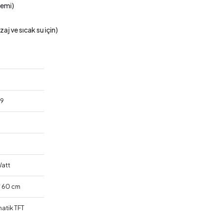
temi)
zaj ve sıcak su için)
09
att
 / 60 cm
atik TFT