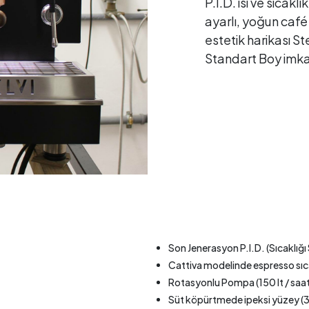
P.I.D. ısı ve sıcakl
ayarlı, yoğun caf
estetik harikası 
Standart Boy imka
Son Jenerasyon P.I.D. (Sıcaklığ
Cattiva modelinde espresso sıc
Rotasyonlu Pompa (150 lt / saa
Süt köpürtmede ipeksi yüzey (3 