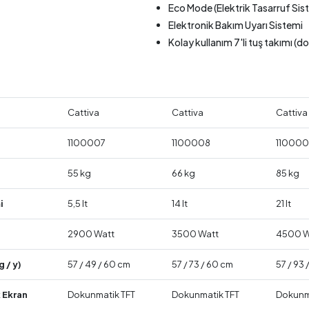
Eco Mode (Elektrik Tasarruf Sis
Elektronik Bakım Uyarı Sistemi
Kolay kullanım 7'li tuş takımı (do
Cattiva
Cattiva
Cattiva
1100007
1100008
11000
55 kg
66 kg
85 kg
i
5,5 lt
14 lt
21 lt
2900 Watt
3500 Watt
4500 W
g / y)
57 / 49 / 60 cm
57 / 73 / 60 cm
57 / 93
 Ekran
Dokunmatik TFT
Dokunmatik TFT
Dokunm