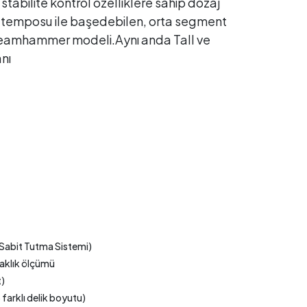
ık stabilite kontrol özelliklere sahip dozaj
é temposu ile başedebilen, orta segment
Steamhammer modeli.Aynı anda Tall ve
nı
ı Sabit Tutma Sistemi)
aklık ölçümü
t)
farklı delik boyutu)