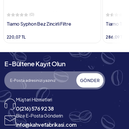
(0)
Tiamo Syphon Bez Zincirli Filtre
Tiamo Tca 
220,07 TL
286,09 TL
E-Bültene Kayıt Olun
GÖNDER
Müşteri Hizmetleri
0(216) 576 92 38
Bize E-Posta Gönderin
info@kahvefabrikasi.com