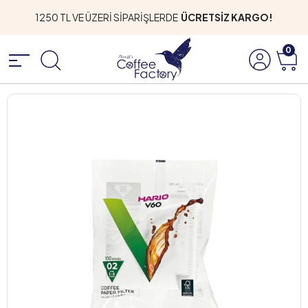
1250 TL VE ÜZERİ SİPARİŞLERDE
ÜCRETSİZ KARGO!
0