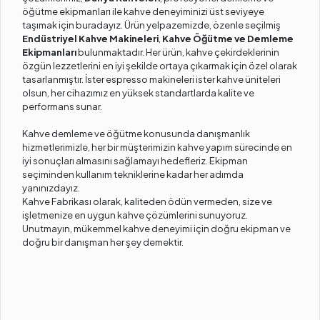
öğütme ekipmanları ile kahve deneyiminizi üst seviyeye
taşımak için buradayız. Ürün yelpazemizde, özenle seçilmiş
Endüstriyel Kahve Makineleri
,
Kahve Öğütme ve Demleme
Ekipmanları
bulunmaktadır. Her ürün, kahve çekirdeklerinin
özgün lezzetlerini en iyi şekilde ortaya çıkarmak için özel olarak
tasarlanmıştır. İster espresso makineleri ister kahve üniteleri
olsun, her cihazımız en yüksek standartlarda kalite ve
performans sunar.
Kahve demleme ve öğütme konusunda danışmanlık
hizmetlerimizle, her bir müşterimizin kahve yapım sürecinde en
iyi sonuçları almasını sağlamayı hedefleriz. Ekipman
seçiminden kullanım tekniklerine kadar her adımda
yanınızdayız.
Kahve Fabrikası olarak, kaliteden ödün vermeden, size ve
işletmenize en uygun kahve çözümlerini sunuyoruz.
Unutmayın, mükemmel kahve deneyimi için doğru ekipman ve
doğru bir danışman her şey demektir.