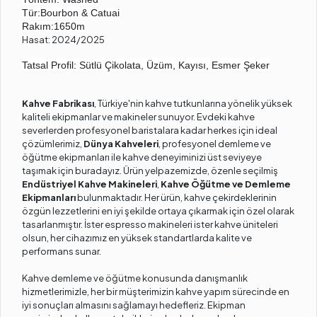
Tür:
Bourbon & Catuai
Rakım:
1650m
Hasat: 2024/2025
Tatsal Profil: Sütlü Çikolata, Üzüm, Kayısı, Esmer Şeker
Kahve Fabrikası
, Türkiye'nin kahve tutkunlarına yönelik yüksek
kaliteli ekipmanlar ve makineler sunuyor. Evdeki kahve
severlerden profesyonel baristalara kadar herkes için ideal
çözümlerimiz,
Dünya Kahveleri
, profesyonel demleme ve
öğütme ekipmanları ile kahve deneyiminizi üst seviyeye
taşımak için buradayız. Ürün yelpazemizde, özenle seçilmiş
Endüstriyel Kahve Makineleri
,
Kahve Öğütme ve Demleme
Ekipmanları
bulunmaktadır. Her ürün, kahve çekirdeklerinin
özgün lezzetlerini en iyi şekilde ortaya çıkarmak için özel olarak
tasarlanmıştır. İster espresso makineleri ister kahve üniteleri
olsun, her cihazımız en yüksek standartlarda kalite ve
performans sunar.
Kahve demleme ve öğütme konusunda danışmanlık
hizmetlerimizle, her bir müşterimizin kahve yapım sürecinde en
iyi sonuçları almasını sağlamayı hedefleriz. Ekipman