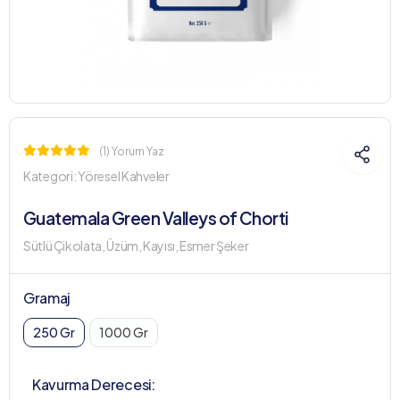
(1) Yorum Yaz
Kategori:
Yöresel Kahveler
Guatemala Green Valleys of Chorti
Sütlü Çikolata, Üzüm, Kayısı, Esmer Şeker
Gramaj
250 Gr
1000 Gr
Kavurma Derecesi: