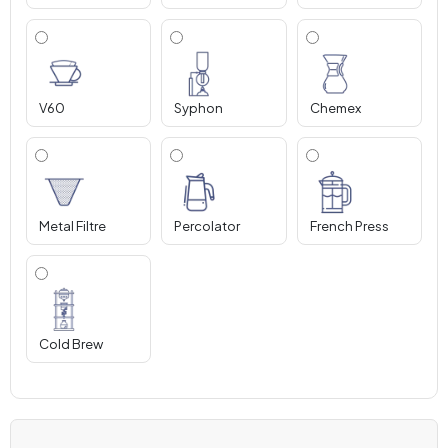
V60
Syphon
Chemex
Metal Filtre
Percolator
French Press
Cold Brew