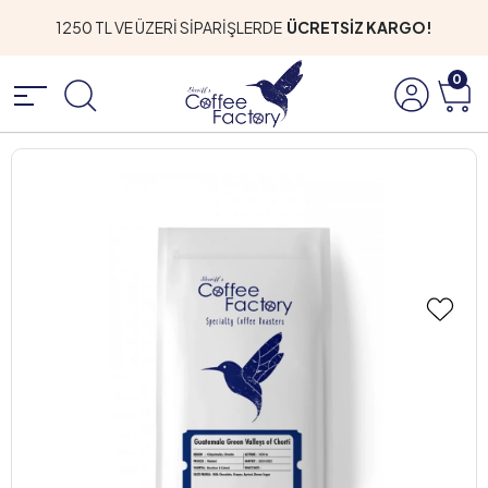
1250 TL VE ÜZERİ SİPARİŞLERDE
ÜCRETSİZ KARGO!
0