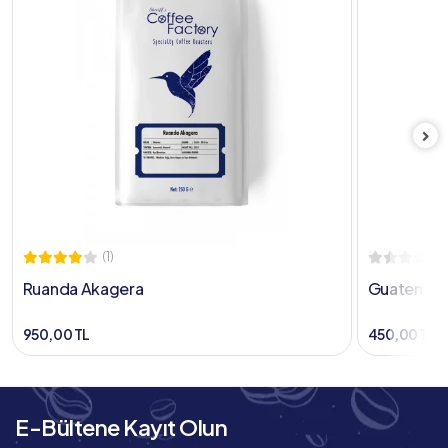
(1)
Ruanda Akagera
Guatemala 
950,00 TL
450,00 TL
E-Bültene Kayıt Olun