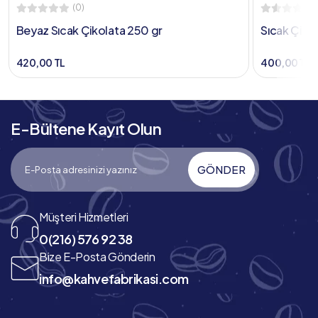
(0)
Beyaz Sıcak Çikolata 250 gr
Sıcak Çiko
420,00 TL
400,00 TL
E-Bültene Kayıt Olun
GÖNDER
Müşteri Hizmetleri
0(216) 576 92 38
Bize E-Posta Gönderin
info@kahvefabrikasi.com