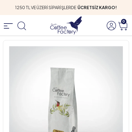
1250 TL VE ÜZERİ SİPARİŞLERDE
ÜCRETSİZ KARGO!
0