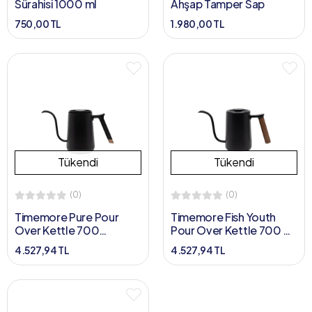
Sürahisi 1000 ml
Ahşap Tamper Sap
750,00 TL
1.980,00 TL
Tükendi
Tükendi
(0)
(0)
Timemore Pure Pour
Timemore Fish Youth
Over Kettle 700
Pour Over Kettle 700 ml
ml(Siyah)
(Siyah)
4.527,94 TL
4.527,94 TL