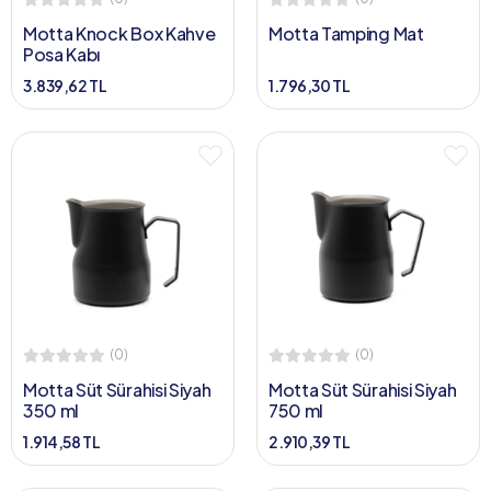
Motta Knock Box Kahve
Motta Tamping Mat
Posa Kabı
3.839,62 TL
1.796,30 TL
(0)
(0)
Motta Süt Sürahisi Siyah
Motta Süt Sürahisi Siyah
350 ml
750 ml
1.914,58 TL
2.910,39 TL