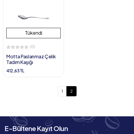
Tükendi
(0)
Motta Paslanmaz Çelik
Tadım Kaşığı
412,63 TL
1
2
E-Bültene Kayıt Olun