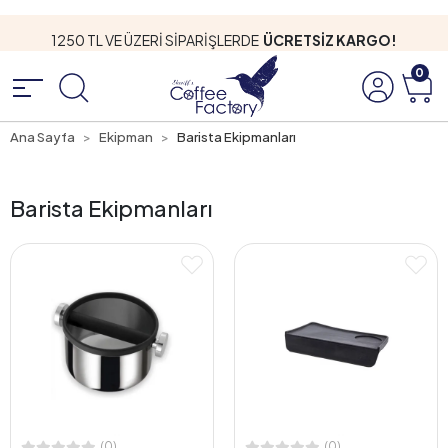
1250 TL VE ÜZERİ SİPARİŞLERDE
ÜCRETSİZ KARGO!
0
Ana Sayfa
Ekipman
Barista Ekipmanları
Barista Ekipmanları
(0)
(0)