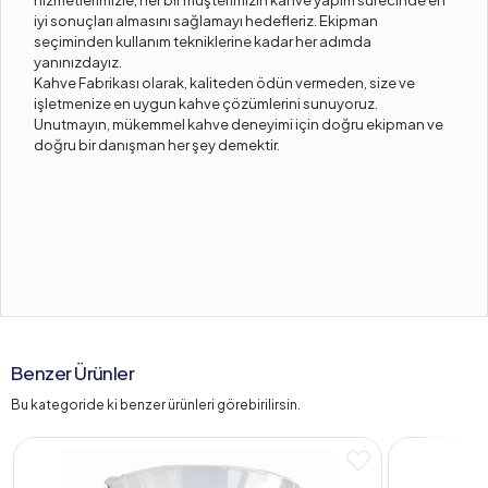
hizmetlerimizle, her bir müşterimizin kahve yapım sürecinde en
iyi sonuçları almasını sağlamayı hedefleriz. Ekipman
seçiminden kullanım tekniklerine kadar her adımda
yanınızdayız.
Kahve Fabrikası olarak, kaliteden ödün vermeden, size ve
işletmenize en uygun kahve çözümlerini sunuyoruz.
Unutmayın, mükemmel kahve deneyimi için doğru ekipman ve
doğru bir danışman her şey demektir.
Benzer Ürünler
Bu kategoride ki benzer ürünleri görebirilirsin.