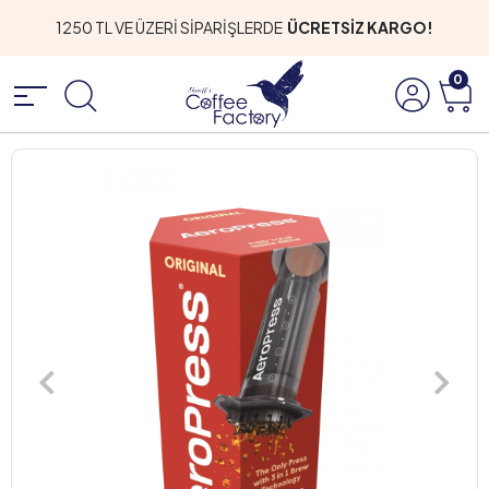
1250 TL VE ÜZERİ SİPARİŞLERDE
ÜCRETSİZ KARGO!
0