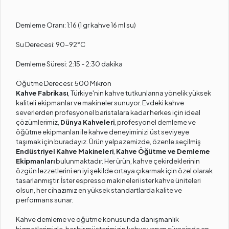
Demleme Oranı: 1:16 (1 gr kahve 16 ml su)
Su Derecesi: 90-92°C
Demleme Süresi: 2:15 - 2:30 dakika
Öğütme Derecesi: 500 Mikron
Kahve Fabrikası
, Türkiye'nin kahve tutkunlarına yönelik yüksek
kaliteli ekipmanlar ve makineler sunuyor. Evdeki kahve
severlerden profesyonel baristalara kadar herkes için ideal
çözümlerimiz,
Dünya Kahveleri
, profesyonel demleme ve
öğütme ekipmanları ile kahve deneyiminizi üst seviyeye
taşımak için buradayız. Ürün yelpazemizde, özenle seçilmiş
Endüstriyel Kahve Makineleri
,
Kahve Öğütme ve Demleme
Ekipmanları
bulunmaktadır. Her ürün, kahve çekirdeklerinin
özgün lezzetlerini en iyi şekilde ortaya çıkarmak için özel olarak
tasarlanmıştır. İster espresso makineleri ister kahve üniteleri
olsun, her cihazımız en yüksek standartlarda kalite ve
performans sunar.
Kahve demleme ve öğütme konusunda danışmanlık