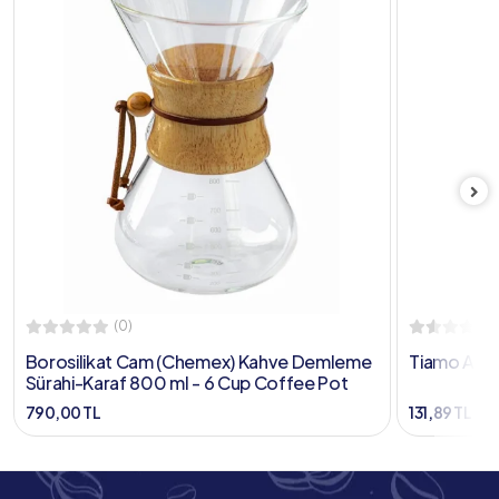
(0)
Borosilikat Cam (Chemex) Kahve Demleme
Tiamo Ahşap
Sürahi-Karaf 800 ml - 6 Cup Coffee Pot
790,00 TL
131,89 TL